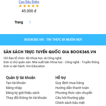
Ngô Tất Tố những năm
Cao Đắc Điểm
☆
☆
☆
☆
☆
1928-1933 - Thời hạn:
Vĩnh viễn
45.000 đ
Trang
1
BOOK365.VN
- TRI THỨC ĐI MUÔN NƠI
SÀN SÁCH TRỰC TUYẾN QUỐC GIA BOOK365.VN
Chỉ đạo tổ chức: Bộ Khoa học và Công nghệ
Đơn vị chủ quản sàn: Nhà xuất bản Khoa học - Công nghệ - Truyền thông
Đơn vị vận hành: Vivi Education
Quản lý tài khoản
Hỗ trợ
Tạo tài khoản
Quy định mua hàng
Đăng nhập
Hướng dẫn thanh toán
Đăng ký giới thiệu sách
Phương thức vận chuyển
Thay đổi thông tin tài khoản
Câu hỏi thường gặp
Chính sách bảo mật