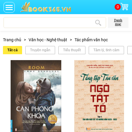
0
Danh
mục
Trang chủ
>
Văn học - Nghệ thuật
>
Tác phẩm văn học
Tất cả
Truyện ngắn
Tiểu thuyết
Tâm lý, tình cảm