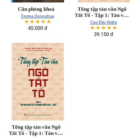
Căn phòng khoá
Tổng tập tản văn Ngô
Tất Tố - Tập 1: Tản văn
Emma Donoghue
☆
☆
☆
☆
☆
Ngô Tất Tố những năm
Cao Đắc Điểm
☆
☆
☆
☆
☆
1928-1933 - Thời hạn:
45.000 đ
12 tháng
39.150 đ
Tổng tập tản văn Ngô
Tất Tố - Tập 1: Tản văn