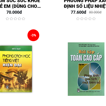
M SÓC SỨC KHOẺ
PHƯƠNG PHÁP XÁ
Ẻ EM (DÙNG CHO
ĐỊNH SỐ LIỆU NHIỆ
O TẠO CỬ NHÂN
ĐỘNG CỦA MÔI CH
70.000đ
77.600đ
80.000đ
ÀNH ĐIỀU DƯỠNG)
VÀ ỨNG DỤNG
-3%