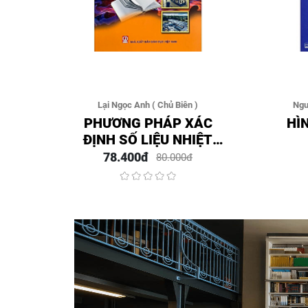
Lại Ngọc Anh ( Chủ Biên )
Ngu
PHƯƠNG PHÁP XÁC
HÌ
ĐỊNH SỐ LIỆU NHIỆT
ĐỘNG CỦA MÔI CHẤT
78.400đ
80.000đ
VÀ ỨNG DỤNG