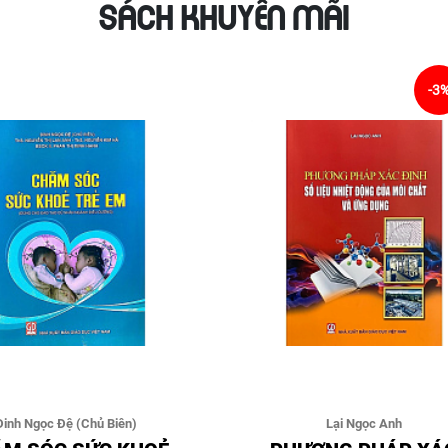
SÁCH KHUYẾN MÃI
-3
Đinh Ngọc Đệ (Chủ Biên)
Lại Ngọc Anh