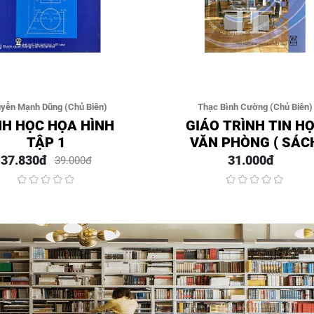
yễn Mạnh Dũng (Chủ Biên)
Thạc Bình Cường (Chủ Biên)
NH HỌC HỌA HÌNH
GIÁO TRÌNH TIN H
TẬP 1
VĂN PHÒNG ( SÁC
DÙNG CHO HỆ CA
37.830đ
31.000đ
39.000đ
ĐẲNG)