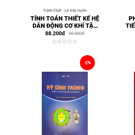
Trịnh Chất - Lê Văn Uyển
TÍNH TOÁN THIẾT KẾ HỆ
P
DẪN ĐỘNG CƠ KHÍ TẬP
TIẾ
1
88.200đ
90.000đ
-2%