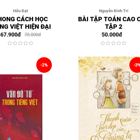
Hữu Đạt
Nguyễn Đình Trí
HONG CÁCH HỌC
BÀI TẬP TOÁN CAO 
NG VIỆT HIỆN ĐẠI
TẬP 2
67.900đ
50.000đ
70.000đ
-2%
-3