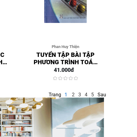
Phan Huy Thiện
ỌC
TUYỂN TẬP BÀI TẬP
H
PHƯƠNG TRÌNH TOÁN
O
LÝ
41.000đ
Trang
1
2
3
4
5
Sau