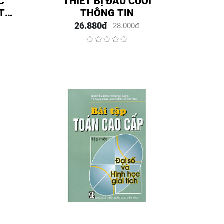
C
THIẾT BỊ ĐẦU CUỐI
T
THÔNG TIN
ẤT
26.880đ
28.000đ