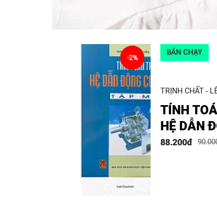
BÁN CHẠY
-2%
TRỊNH CHẤT - L
TÍNH TOÁ
HỆ DẪN Đ
TẬP 1
88.200đ
90.00