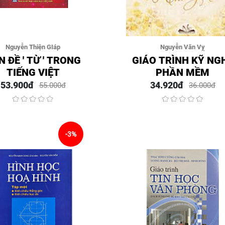
Nguyễn Thiện GIáp
Nguyễn Văn Vỵ
N ĐỀ ' TỪ ' TRONG
GIÁO TRÌNH KỸ NG
TIẾNG VIỆT
PHẦN MỀM
53.900đ
34.920đ
55.000đ
36.000đ
-3%