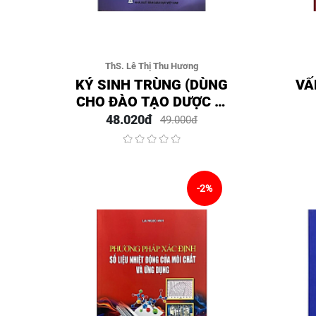
ThS. Lê Thị Thu Hương
KÝ SINH TRÙNG (DÙNG
VẤ
CHO ĐÀO TẠO DƯỢC SĨ
ĐẠI HỌC )
48.020đ
49.000đ
-2%