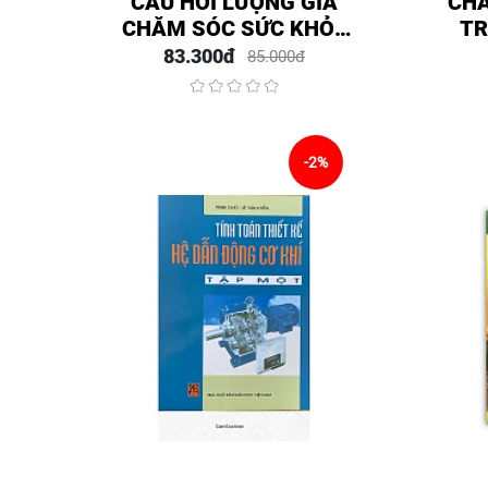
CÂU HỎI LƯỢNG GIÁ
CHĂ
CHĂM SÓC SỨC KHỎE
TR
TRẺ EM (DÙNG CHO
ĐÀ
83.300đ
85.000đ
ĐÀO TẠO HỆ ĐẠI HỌC
NG
ĐIỀU DƯỠNG)
-2%