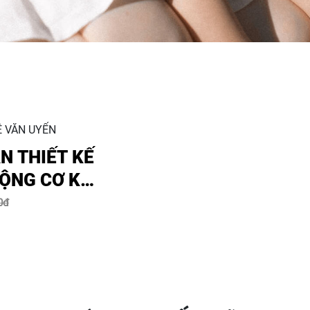
Ê VĂN UYỂN
N THIẾT KẾ
ỘNG CƠ KHÍ
0đ