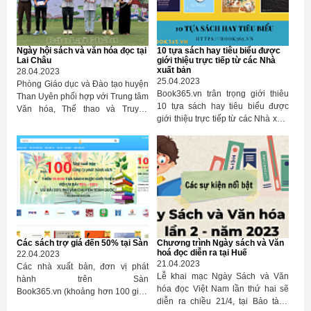
Ngày hội sách và văn hóa đọc tại
10 tựa sách hay tiêu biểu được
Lai Châu
giới thiệu trực tiếp từ các Nhà
xuất bản
28.04.2023
25.04.2023
Phòng Giáo dục và Đào tạo huyện
Book365.vn trân trọng giới thiêu
Than Uyên phối hợp với Trung tâm
10 tựa sách hay tiêu biểu được
Văn hóa, Thể thao và Truyền
giới thiệu trực tiếp từ các Nhà xuất
thông huyện tổ chức Ngày hội
bản, bên cạnh hàng ngàn tựa sách
sách và văn hóa đọc năm 2023 với
được giới thiệu nhân dịp Ngày
nhiều hoạt động bổ ích thu hút sự
sách và văn hoá đọc Việt Nam
tham gia của đông đảo thầy, cô
năm nay. Xin mời Quý bạn tham
giáo, học sinh, phụ huynh học sinh
khảo.
trong toàn huyện.
Các sách trợ giá đến 50% tại Sàn
Chương trình Ngày sách và Văn
hoá đọc diễn ra tại Huế
22.04.2023
21.04.2023
Các nhà xuất bản, đơn vị phát
Lễ khai mạc Ngày Sách và Văn
hành trên Sàn
hóa đọc Việt Nam lần thứ hai sẽ
Book365.vn (khoảng hơn 100 gian
diễn ra chiều 21/4, tại Bảo tàng
hàng) và một số đơn vị xuất bản