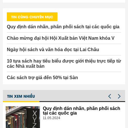
lịch sử Thừa Thiên - Huế. Nơi đây
lớn vẫn giới thiệu đến chúng ta
cũng diễn ra hội sách và nhiều sự
hàng ngàn đầu sách với ưu đãi
kiện hấp dẫn cho người yêu đọc
từ 15%-50% trong những ngày
TIN CÙNG CHUYÊN MỤC
sách. Sau đây là chi tiết những sự
diễn ra Hội sách.
kiện và hoạt động diễn ra tại Huế
Quy định dán nhãn, phân phối sách tại các quốc gia
trong những ngày này. Book365.vn
kính gửi thông đến Quý bạn:
Chào mừng đại hội Hội Xuất bản Việt Nam khóa V
Ngày hội sách và văn hóa đọc tại Lai Châu
10 tựa sách hay tiêu biểu được giới thiệu trực tiếp từ
các Nhà xuất bản
Các sách trợ giá đến 50% tại Sàn
TIN XEM NHIỀU
Quy định dán nhãn, phân phối sách
tại các quốc gia
11.05.2024