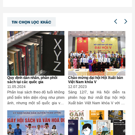
TIN CHỌN LỌC KHÁC
Quy định dán nhãn, phân phối
Chào mừng đại hội Hội Xuất bản
sách tại các quốc gia
Việt Nam khóa V
11.05.2024
12.07.2023
Phân loại sách theo độ tuổi không
Sáng 12/7, tại Hà Nội diễn ra
phổ biến trên diện rộng như phim
phiên họp thứ nhất Đại hội Hội
ảnh, nhưng một số quốc gia vẫn
Xuất bản Việt Nam khóa V với sự
có quy định pháp lý riêng cho việc
tham gia của gần 250 đại biểu
phát hành và phân phối.
thay mặt hơn 11.000 hội viên. Đại
hội Đại biểu Hội Xuất bản Việt
Nam khóa V và mục tiêu phát triển
văn hoá đọc