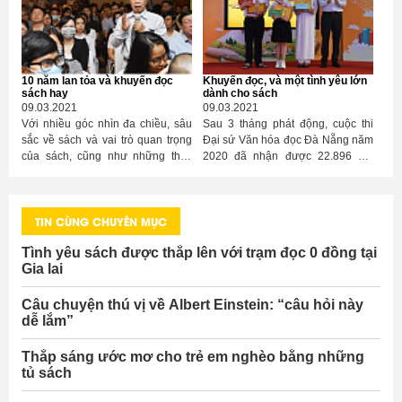
cũng khiến cuộc sống của người
dân vùng cao càng bấp bênh.
Ngày nay, tỷ lệ học sinh biết chữ
của trẻ em vùng cao đã được cải
thiện đáng kể, tuy nhiên vẫn là một
10 năm lan tỏa và khuyến đọc
Khuyến đọc, và một tình yêu lớn
vấn đề lớn cần được xã hội quan
sách hay
dành cho sách
tâm hơn nữa. Đã có rất nhiều
09.03.2021
09.03.2021
những chương trình thiện nguyện,
Với nhiều góc nhìn đa chiều, sâu
Sau 3 tháng phát động, cuộc thi
những chương trình tài trợ nhu yếu
sắc về sách và vai trò quan trọng
Đại sứ Văn hóa đọc Đà Nẵng năm
phẩm, đồ dùng học tập, sách vở
của sách, cũng như những thay
2020 đã nhận được 22.896 bài
cho các em, giúp các em tiếp cận
đổi tích cực về thói quen đọc sách
tham gia dự thi và cho thấy một
với những tri thức mới. Và sách là
của người Việt trong một thập kỷ
tình yêu không nhỏ với việc đọc
một trong những số đó.
qua, lễ công bố “Giải Sách hay lần
sách của các em nhỏ cũng như
TIN CÙNG CHUYÊN MỤC
thứ X năm 2020” do Viện Giáo dục
minh chứng cho sự thành công
IRED, Dự án Khuyến đọc sách hay
trong việc khuyến khích giới trẻ
Tình yêu sách được thắp lên với trạm đọc 0 đồng tại
và Sáng kiến OpenEdu tổ chức đã
đọc sách.
Gia lai
mang đến nhiều thông điệp sâu
sắc lan tỏa từ những cuốn sách
đoạt giải năm nay.
Câu chuyện thú vị về Albert Einstein: “câu hỏi này
dễ lắm”
Thắp sáng ước mơ cho trẻ em nghèo bằng những
tủ sách