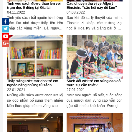
Tình yêu sách được thắp lên với
Câu chuyện thú vị về Albert
trạm đọc 0 đồng tại Gia lai
Einstein: “câu hỏi này dễ lắm”
04.11.2022
04.08.2022
Tình yêu sách bắt nguồn từ những
Sau khi đề ra lý thuyết của mình.
đốm lửa nhỏ được thắp lên trên
Einstein đi khắp các trường đại
khắp các vùng miền. Bà Nguyễn
học ở Hoa Kỳ và giảng bài ở bất
Thị Lan 63 tuổi, trú tại phường Yên
cứ nơi đâu ông đến. Ông đi với
Thế, TP Pleiku, Gia Lai với tình yêu
người tài xế tên là Harry, người
với sách đã dành dụm từng đồng
luôn ngồi ở hàng ghế cuối, chăm
tiền lẻ từ việc kinh doanh quán
chú nghe mỗi khi ông giảng bài.
cafe vỉa hè của mình để lan toả
văn hoá đọc tại vùng đất núi rừng
Gia lai.
Thắp sáng ước mơ cho trẻ em
Sách đối với trẻ em vùng cao có
nghèo bằng những tủ sách
thực sự cần thiết?
22.01.2021
27.01.2021
Những đầu sách được chọn lựa kỹ
Như mọi người đã biết, cuộc sống
sẽ góp phần bổ sung thêm nhiều
của người dân vùng cao vẫn còn
kiến thức giúp trẻ em vùng cao xứ
gặp rất nhiều khó khăn. Đơn giản
Nghệ thắp sáng ước mơ, vượt lên
như việc cơm ăn, áo mặc đã là một
trong cuộc sống.
gánh nặng lớn trên vai những
người cha, người mẹ; cộng với
việc sinh đẻ không có kế hoạch