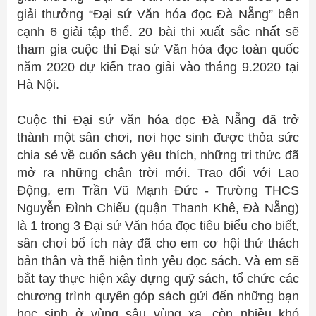
giải thưởng “Đại sứ Văn hóa đọc Đà Nẵng” bên
cạnh 6 giải tập thể. 20 bài thi xuất sắc nhất sẽ
tham gia cuộc thi Đại sứ Văn hóa đọc toàn quốc
năm 2020 dự kiến trao giải vào tháng 9.2020 tại
Hà Nội.
Cuộc thi Đại sứ văn hóa đọc Đà Nẵng đã trở
thành một sân chơi, nơi học sinh được thỏa sức
chia sẻ về cuốn sách yêu thích, những tri thức đã
mở ra những chân trời mới. Trao đổi với Lao
Động, em Trần Vũ Mạnh Đức - Trường THCS
Nguyễn Đình Chiểu (quận Thanh Khê, Đà Nẵng)
là 1 trong 3 Đại sứ Văn hóa đọc tiêu biểu cho biết,
sân chơi bổ ích này đã cho em cơ hội thử thách
bản thân và thể hiện tình yêu đọc sách. Và em sẽ
bắt tay thực hiện xây dựng quỹ sách, tổ chức các
chương trình quyên góp sách gửi đến những bạn
học sinh ở vùng sâu vùng xa, còn nhiều khó