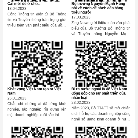
Cái mới dễ ở chỗ...
Bộ trưởng Nguyễn Mạnh Hùng
nói về cách để sách đến hàng
13.04.2023
triệu người
Cổng Thông tin điện tử Bộ Thông
17.03.2023
tin và Truyền thông trân trọng giới
Zing News giới thiệu toàn văn phát
thiệu toàn văn phát biểu của đồng
biểu của Bộ trưởng Bộ Thông tin
chí Nguyễn Mạnh Hùng, Ủy viên
và Truyền thông Nguyễn Mạnh
Trung ương Đảng, Phó trưởng Ban
Hùng tại cuộc làm việc ngày
Tuyên giáo Trung ương, Bộ trưởng
2/3/2023 với Cục Xuất bản, In và
Bộ Thông tin và Truyền thông tại
Phát hành và một số đơn vị trong
buổi làm việc với Viện Công
ngành Xuất bản. Ngành Xuất bản,
nghiệp Phần mềm và Nội dung số
In và Phát hành (sau đây sẽ gọi tắt
Việt Nam.
là ngành Xuất bản) là một ngành
lớn, vừa chính trị, vừa văn hóa, vừa
kinh tế. Chính trị là giữ vững định
hướng chính trị, tư tưởng của
Khát vọng Việt Nam tạo ra Việt
Đi ra nước ngoài là để Việt Nam
Đảng. Văn hóa là qua sách để lưu
Nam
đóng góp cho sự phát triển của
trữ, tích lũy và bồi đắp các giá trị
nhân loại
25.01.2023
Việt Nam. Xuất bản, In và Phát
23.02.2023
Chắc chỉ những ai đã từng khởi
hành là lĩnh vực kinh tế với quy mô
Năm 2023, Bộ TT&TT sẽ mở chiến
nghiệp, lập nghiệp rồi dựng lên
trên 100.000 tỷ đồng mỗi năm và
dịch hỗ trợ các doanh nghiệp công
một doanh nghiệp xuất sắc thì mới
đang tiếp tục tăng trưởng, với 57
nghệ số đang kinh doanh ở nước
hiểu nỗi gian truân, nhọc nhằn, vất
nhà xuất bản, hàng nghìn cơ sở in,
ngoài hoặc đi ra nước ngoài. Hội
vả, rủi ro, hiểm nguy, hy sinh và
phát hành và hàng trăm nghìn lao
nghị ngày hôm nay là hội nghị đầu
mất mát của người đứng đầu
động.
tiên.
doanh nghiệp. Nhưng cũng chỉ