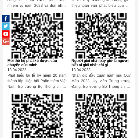
nhiệm vụ năm 2023 và đón nhận
thiệu toàn văn phát biểu của Bộ
Huân chương Lao động hạng Nhất
trưởng Bộ Thông tin và Truyền
của Bộ Thông tin và Truyền thông,
thông Nguyễn Mạnh Hùng tại cuộc
Bộ trưởng Nguyễn Mạnh Hùng
họp Giao ban cuối năm 2022 của
nhấn mạnh năm 2023 sẽ là năm về
Bộ TT&TT diễn ra ngày 09/1/2023.
dữ liệu. Đó là bảo vệ dữ liệu cá
nhân; là công bố và xây dựng các
cơ sở dữ liệu cấp bộ ngành và địa
phương; là mở dữ liệu để kết nối
chia sẻ; là an toàn dữ liệu…
Mỗi thế hệ phải kể được câu
Người giỏi nhất bây giờ là người
chuyện của mình
biết ai giỏi nhất cái gì
13.04.2023
13.04.2023
Phát biểu tại lễ kỷ niệm 20 năm
Nhân dịp đầu xuân năm mới Qúy
thành lập Hiệp hội Phần mềm Việt
Mão 2023, Ủy viên Trung ương
Nam, Bộ trưởng Bộ Thông tin và
Đảng, Bộ trưởng Bộ Thông tin và
Truyền thông Nguyễn Mạnh Hùng
Truyền thông Nguyễn Mạnh Hùng
mong muốn mỗi thế hệ của Vinasa
đã gặp mặt và chúc tết lãnh đạo,
đều phải kế thừa quá khứ và mở ra
công chức, viên chức và người lao
tương lai. Không kế thừa quá khứ
động Trường Cao đẳng Công
là không giữ cái gốc của mình,
nghiệp In.
không giữ cái gốc, cái nền nhà
mình thì khó mà đi xa, có đi xa thì
lại không bền, không vững.