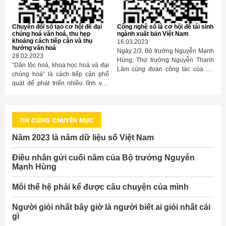
chuyện tạp chí Việt Nam.
thế, sẽ có một nghề hợp với mình.
Chuyển đổi số tạo cơ hội để đại
Công nghệ số là cơ hội để tái sinh
chúng hoá văn hoá, thu hẹp
ngành xuất bản Việt Nam
khoảng cách tiếp cận và thụ
16.03.2023
hưởng văn hoá
Ngày 2/3, Bộ trưởng Nguyễn Mạnh
28.02.2023
Hùng, Thứ trưởng Nguyễn Thanh
“Dân tộc hoá, khoa học hoá và đại
Lâm cùng đoàn công tác của Bộ
chúng hoá” là cách tiếp cận phổ
TT&TT đã làm việc với Cục Xuất
quát để phát triển nhiều lĩnh vực
bản, In và Phát hành nhằm đưa ra
của Việt Nam. Kinh tế, văn hoá, xã
định hướng phát triển cho Cục, cho
hội và chính trị chắc cũng cần cách
ngành thời gian tới.
tiếp cận này. Chuyển đổi số (CĐS)
TIN CÙNG CHUYÊN MỤC
Việt Nam cũng dựa trên các
nguyên tắc này.
Năm 2023 là năm dữ liệu số Việt Nam
Điều nhắn gửi cuối năm của Bộ trưởng Nguyễn
Mạnh Hùng
Mỗi thế hệ phải kể được câu chuyện của mình
Người giỏi nhất bây giờ là người biết ai giỏi nhất cái
gì