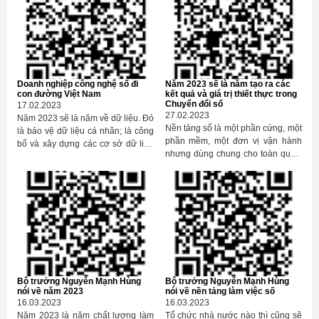
những ai đã từng dựng lên một
doanh nghiệp thì mới cảm nhận
hết niềm vui thành công, niềm vui
cống hiến của doanh nhân. Người
đứng đầu thì phải chịu nỗi cô đơn,
cũng vì thế mà là người đứng đầu.
Doanh nghiệp công nghệ số đi
Năm 2023 sẽ là năm tạo ra các
Số đã định như vậy rồi, trời đã định
con đường Việt Nam
kết quả và giá trị thiết thực trong
như vậy rồi, chắc cũng không nên
Chuyển đổi số
17.02.2023
phàn nàn.
27.02.2023
Năm 2023 sẽ là năm về dữ liệu. Đó
Nền tảng số là một phần cứng, một
là bảo vệ dữ liệu cá nhân; là công
phần mềm, một đơn vị vận hành
bố và xây dựng các cơ sở dữ liệu
nhưng dùng chung cho toàn quốc,
cấp Bộ, ngành và địa phương; là
toàn ngành, toàn địa phương. Bởi
mở dữ liệu để kết nối chia sẻ; là an
vậy, người đứng đầu các Bộ,
toàn dữ liệu; là xây dựng các trung
ngành trung ương, người đứng
tâm dữ liệu lớn quốc gia; là xử lý
đầu các địa phương phải là người
dữ liệu số để tạo ra giá trị mới cho
quyết định, chỉ đạo, rồi thực thi
nền kinh tế.
triển khai các nền tảng số. Năm
2023, mỗi đồng chí Bộ trưởng, mỗi
đồng chí Chủ tịch xác định một số
nền tảng số quan trọng nhất, giải
Bộ trưởng Nguyễn Mạnh Hùng
Bộ trưởng Nguyễn Mạnh Hùng
quyết vấn đề, nỗi đau lớn nhất của
nói về năm 2023
nói về nền tảng làm việc số
ngành mình, địa phương mình, để
16.03.2023
16.03.2023
triển khai. Quyết tâm chính trị của
Năm 2023 là năm chất lượng làm
Tổ chức nhà nước nào thì cũng sẽ