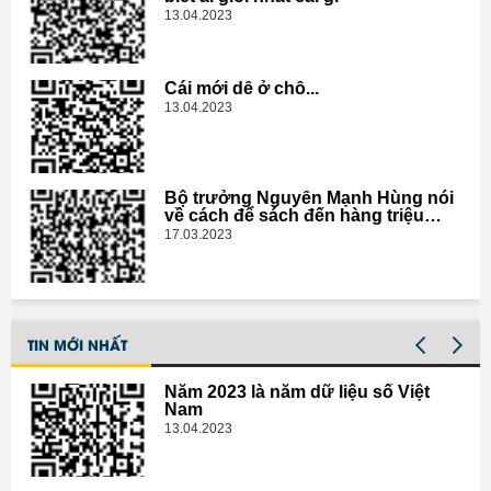
13.04.2023
Cái mới dễ ở chỗ...
13.04.2023
Bộ trưởng Nguyễn Mạnh Hùng nói
về cách để sách đến hàng triệu
người
17.03.2023
TIN MỚI NHẤT
Năm 2023 là năm dữ liệu số Việt
Nam
13.04.2023