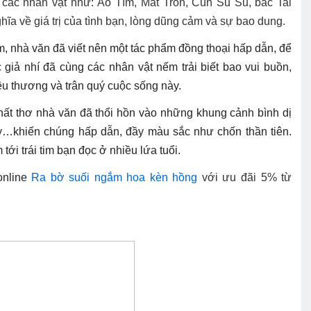
 các nhân vật như: Áo Tím, Mắt Tròn, Cún Su Su, bác Tai
ĩa về giá trị của tình bạn, lòng dũng cảm và sự bao dung.
ảm, nhà văn đã viết nên một tác phẩm đồng thoại hấp dẫn, để
 giả nhí đã cùng các nhân vật nếm trải biết bao vui buồn,
êu thương và trân quý cuộc sống này.
hất thơ nhà văn đã thổi hồn vào những khung cảnh bình dị
y…khiến chúng hấp dẫn, đầy màu sắc như chốn thần tiên.
 trái tim bạn đọc ở nhiều lứa tuổi.
online
Ra bờ suối ngắm hoa kèn hồng
với ưu đãi 5% từ