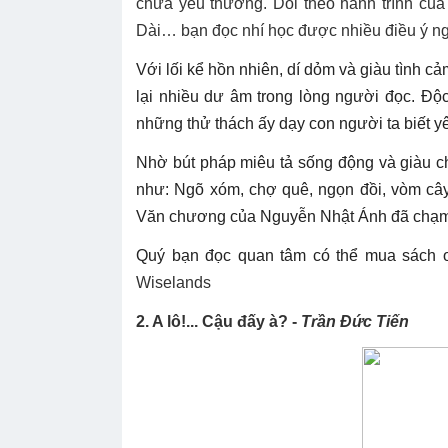
chứa yêu thương. Dõi theo hành trình của
Dài… bạn đọc nhí học được nhiều điều ý ngh
Với lối kể hồn nhiên, dí dỏm và giàu tình c
lại nhiều dư âm trong lòng người đọc. Độc
những thử thách ấy dạy con người ta biết y
Nhờ bút pháp miêu tả sống động và giàu c
như: Ngõ xóm, chợ quê, ngọn đồi, vòm câ
Văn chương của Nguyễn Nhật Ánh đã chạm tới
Quý bạn đọc quan tâm có thể mua sách 
Wiselands
2. A lô!... Cậu đấy à? -
Trần Đức Tiến