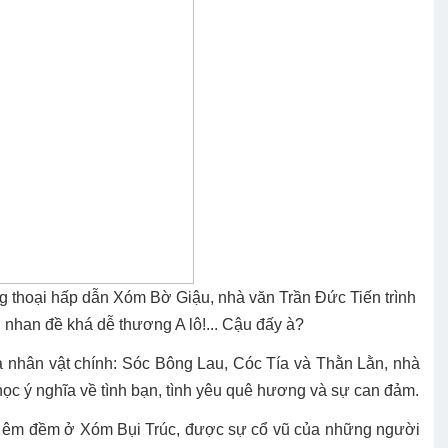
 thoại hấp dẫn Xóm Bờ Giậu, nhà văn Trần Đức Tiến trình
i nhan đề khá dễ thương A lô!... Cậu đấy à?
nhân vật chính: Sóc Bông Lau, Cóc Tía và Thằn Lằn, nhà
học ý nghĩa về tình bạn, tình yêu quê hương và sự can đảm.
 êm đềm ở Xóm Bụi Trúc, được sự cổ vũ của những người