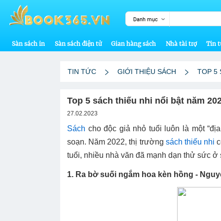
Danh mục
Sàn sách in
Sàn sách điện tử
Gian hàng sách
Nhà tài trợ
Tin t
TIN TỨC
GIỚI THIỆU SÁCH
TOP 5 
Top 5 sách thiếu nhi nổi bật năm 20
27.02.2023
Sách
cho độc giả nhỏ tuổi luôn là một “đị
soạn. Năm 2022, thị trường
sách thiếu nhi
c
tuổi, nhiều nhà văn đã mạnh dạn thử sức ở s
1. Ra bờ suối ngắm hoa kèn hồng - Ngu