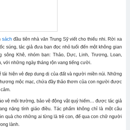
n
sách
đầu tiên nhà văn Trung Sỹ viết cho thiếu nhi. Rời xa
ốc súng, tác giả đưa bạn đọc nhỏ tuổi đến một không gian
g sông Khê, nhóm bạn: Thảo, Dực, Linh, Trương, Loan,
 với những ngày tháng rộn vang tiếng cười.
ể tái hiện vẻ đẹp dung dị của đất và người miền núi. Những
a phương mộc mạc, chứa đầy thảo thơm của con người được
h cảm.
bảo vệ môi trường, bảo vệ động vật quý hiếm… được tác giả
ang nặng tính giáo điều. Tác phẩm không chỉ là một câu
ón quà cho những ai từng là trẻ con, để qua con chữ người
rong lành.