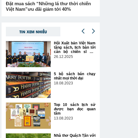
Đặt mua sách “Những lá thư thời chiến
Việt Nam”ưu đãi giảm tới 40%
TIN XEM NHIỀU
Hội Xuất bản Việt Nam
tặng sách, lịch bàn tới
cán bộ chiến sĩ Hải
quân
26.12.2025
5 bộ sách bán chạy
nhất mọi thời đại
18.08.2023
Top 10 sách lịch sử
được bạn đọc quan
tâm
13.08.2023
Nhà thơ Quách Tấn với