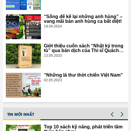
“Sống để kể lại những anh hùng” –
vang mãi bản anh hùng ca bất diệt!
19.04.2024
Giới thiệu cuốn sách “Nhật ký trong
tù” qua bản dịch của Thi sĩ Quách
Tấn
13.05.2023
“Những lá thư thời chiến Việt Nam"
02.05.2023
TIN MỚI NHẤT
Top 10 sách kỹ năng, phát triển tâm