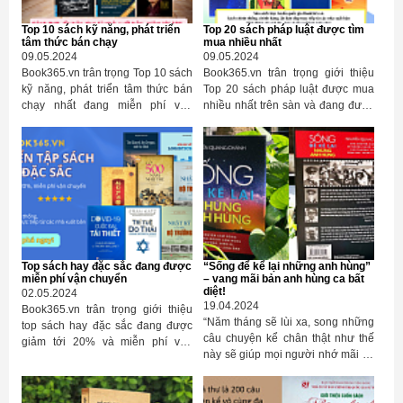
Top 10 sách kỹ năng, phát triển
Top 20 sách pháp luật được tìm
tâm thức bán chạy
mua nhiều nhất
09.05.2024
09.05.2024
Book365.vn trân trọng Top 10 sách
Book365.vn trân trọng giới thiệu
kỹ năng, phát triển tâm thức bán
Top 20 sách pháp luật được mua
chạy nhất đang miễn phí vận
nhiều nhất trên sàn và đang được
chuyển toàn quốc. Kính mời Quý
giảm tới 20%, miễn phí vận
bạn tham khảo!
chuyển toàn quốc. Kính mời Quý
bạn tham khảo!
Top sách hay đặc sắc đang được
“Sống để kể lại những anh hùng”
miễn phí vận chuyển
– vang mãi bản anh hùng ca bất
diệt!
02.05.2024
19.04.2024
Book365.vn trân trọng giới thiệu
“Năm tháng sẽ lùi xa, song những
top sách hay đặc sắc đang được
câu chuyện kể chân thật như thế
giảm tới 20% và miễn phí vận
này sẽ giúp mọi người nhớ mãi về
chuyển toàn quốc. Các sách được
lòng yêu nước, sự hy sinh vô bờ
lựa chọn từ những cuốn sách
bến của những người chiến sĩ, bộ
được mua nhiều nhất trên sàn, xin
đội cụ Hồ. Cuốn sách là những tư