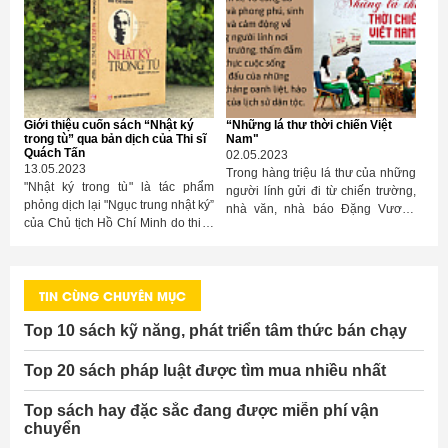
mời Quý bạn tham khảo.
liệu tốt để giáo dục lòng yêu
nước." - Đại tướng Phạm Văn Trà,
nguyên Ủy viên Bộ Chính trị,
nguyên Bộ trưởng Bộ Quốc phòng
nhận định về cuốn sách “Sống để
kể lại những anh hùng” của tác giả
Giới thiệu cuốn sách “Nhật ký
“Những lá thư thời chiến Việt
Nguyễn Quang Chánh.
trong tù” qua bản dịch của Thi sĩ
Nam"
Quách Tấn
02.05.2023
13.05.2023
Trong hàng triệu lá thư của những
"Nhật ký trong tù" là tác phẩm
người lính gửi đi từ chiến trường,
phỏng dịch lại "Ngục trung nhật ký”
nhà văn, nhà báo Đặng Vương
của Chủ tịch Hồ Chí Minh do thi sĩ
Hưng đã lựa chọn 200 lá thư tiêu
Quách Tấn thực hiện.
biểu để đưa vào cuốn
sách “Những lá thư thời chiến Việt
Nam”. Sách vừa được Nhà xuất
TIN CÙNG CHUYÊN MỤC
bản Chính trị quốc gia Sự thật phát
hành vào tháng 4/2023 và lễ giới
Top 10 sách kỹ năng, phát triển tâm thức bán chạy
thiệu sách được tổ chức tại Đường
sách Thành phố Hồ Chí Minh vào
Top 20 sách pháp luật được tìm mua nhiều nhất
ngày 15/4.
Top sách hay đặc sắc đang được miễn phí vận
chuyển